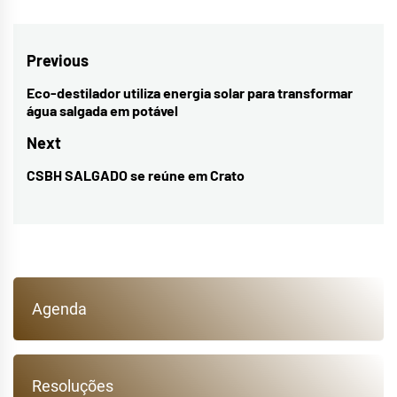
Navegação
Previous
de
Eco-destilador utiliza energia solar para transformar
Previous
água salgada em potável
Post
post:
Next
CSBH SALGADO se reúne em Crato
Next
post:
Agenda
Resoluções