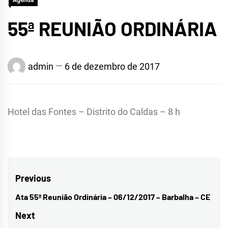
Agenda
55ª REUNIÃO ORDINÁRIA
admin
6 de dezembro de 2017
Hotel das Fontes – Distrito do Caldas – 8 h
Navegação
Previous
de
Ata 55ª Reunião Ordinária – 06/12/2017 – Barbalha – CE
Previous
Post
post:
Next