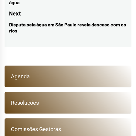
água
Post
post:
Next
Disputa pela água em São Paulo revela descaso com os
Next
rios
post:
Agenda
Resoluções
Comissões Gestoras