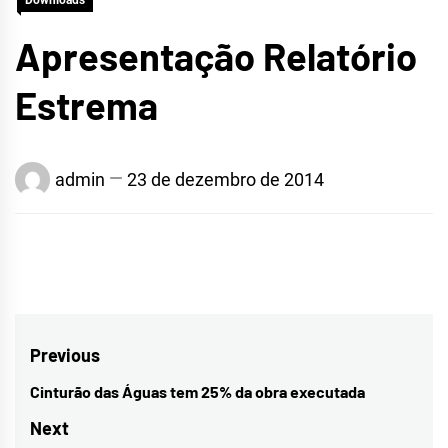
Downloads
Apresentação Relatório
Estrema
admin
23 de dezembro de 2014
Navegação
Previous
de
Cinturão das Águas tem 25% da obra executada
Previous
Post
post:
Next