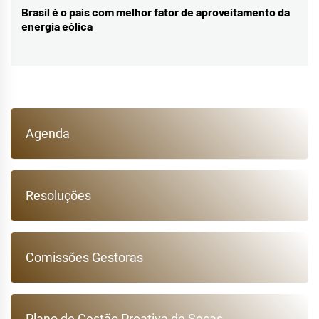
Brasil é o país com melhor fator de aproveitamento da
Next
energia eólica
post:
Agenda
Resoluções
Comissões Gestoras
Plano de Gestão Proativa de Secas