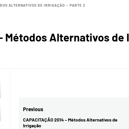
DOS ALTERNATIVOS DE IRRIGAÇÃO – PARTE 2
BACI
Métodos Alternativos de Ir
ROGRÁF
IO SAL
Navegação
Previous
de
CAPACITAÇÃO 2014 – Métodos Alternativos de
Previous
Irrigação