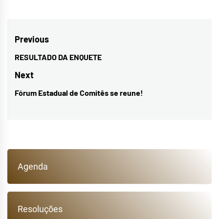
Navegação
Previous
de
RESULTADO DA ENQUETE
Previous
Post
post:
Next
Fórum Estadual de Comitês se reune!
Next
post:
Agenda
Resoluções