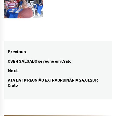
Navegação
Previous
de
CSBH SALGADO se reúne em Crato
Previous
Post
post:
Next
ATA DA 11ª REUNIÃO EXTRAORDINÁRIA 24.01.2013
Next
Crato
post: