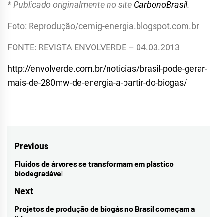
* Publicado originalmente no site
CarbonoBrasil
.
Foto: Reprodução/cemig-energia.blogspot.com.br
FONTE: REVISTA ENVOLVERDE – 04.03.2013
http://envolverde.com.br/noticias/brasil-pode-gerar-
mais-de-280mw-de-energia-a-partir-do-biogas/
Navegação
Previous
de
Fluidos de árvores se transformam em plástico
Previous
biodegradável
Post
post:
Next
Projetos de produção de biogás no Brasil começam a
Next