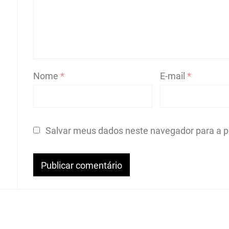
Nome
*
E-mail
*
Salvar meus dados neste navegador para a p
E MODIFICADO PELA:
GETIN - COGERH
.