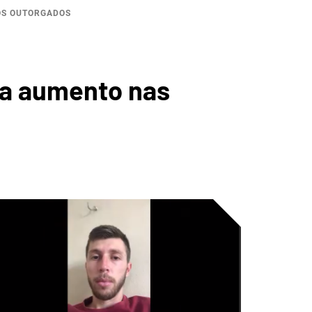
OS OUTORGADOS
A
ha aumento nas
ICA DO
GADO