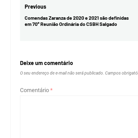
Navegação
Previous
de
Comendas Zaranza de 2020 e 2021 são definidas
Previous
em 70° Reunião Ordinária do CSBH Salgado
Post
post:
Deixe um comentário
O seu endereço de e-mail não será publicado.
Campos obrigató
Comentário
*