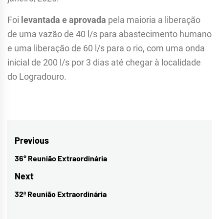
Foi
levantada e aprovada
pela maioria a liberação
de uma vazão de 40 l/s para abastecimento humano
e uma liberação de 60 l/s para o rio, com uma onda
inicial de 200 l/s por 3 dias até chegar à localidade
do Logradouro.
Navegação
Previous
de
36° Reunião Extraordinária
Previous
Post
post:
Next
32ª Reunião Extraordinária
Next
post: