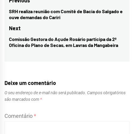
Navegação
Previous
de
SRH realiza reunião com Comitê de Bacia do Salgado e
Previous
ouve demandas do Cariri
Post
post:
Next
Comissão Gestora do Açude Rosário participa da 2ª
Next
Oficina do Plano de Secas, em Lavras da Mangabeira
post:
Deixe um comentário
O seu endereço de e-mail não será publicado.
Campos obrigatórios
são marcados com
*
Comentário
*