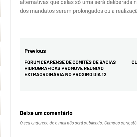
alternativas que delas só uma será deliberada 
dos mandatos serem prolongados ou a realizaçã
Navegação
Previous
de
FÓRUM CEARENSE DE COMITÊS DE BACIAS
CU
Previous
HIDROGRÁFICAS PROMOVE REUNIÃO
Post
post:
EXTRAORDINÁRIA NO PRÓXIMO DIA 12
Deixe um comentário
O seu endereço de e-mail não será publicado.
Campos obrigató