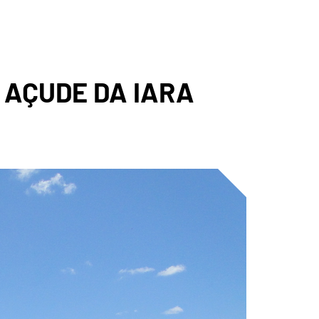
A
 AÇUDE DA IARA
ICA DO
GADO