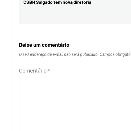
de
CSBH Salgado tem nova diretoria
Previous
Post
post:
Deixe um comentário
O seu endereço de e-mail não será publicado.
Campos obrigató
Comentário
*