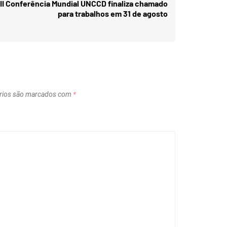
II Conferência Mundial UNCCD finaliza chamado
Next
para trabalhos em 31 de agosto
post:
rios são marcados com
*