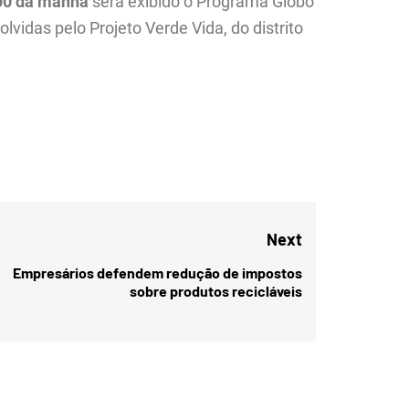
h00 da manhã
será exibido o Programa Globo
idas pelo Projeto Verde Vida, do distrito
Next
Empresários defendem redução de impostos
Next
sobre produtos recicláveis
post: