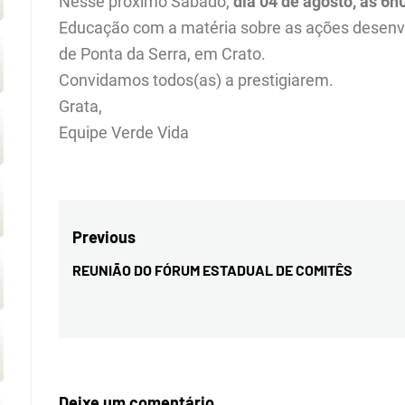
Nesse próximo Sábado,
dia 04 de agosto, às 6
Educação com a matéria sobre as ações desenvolv
de Ponta da Serra, em Crato.
Convidamos todos(as) a prestigiarem.
Grata,
Equipe Verde Vida
Navegação
Previous
de
REUNIÃO DO FÓRUM ESTADUAL DE COMITÊS
Previous
Post
post:
Deixe um comentário