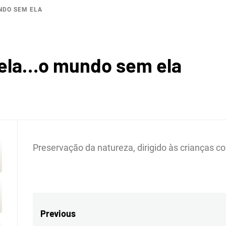
NDO SEM ELA
BACI
ela…o mundo sem ela
ROGRÁF
Preservação da natureza, dirigido às crianças co
IO SAL
Navegação
Previous