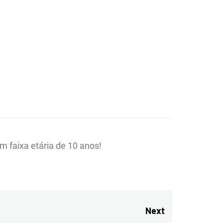
A
ICA DO
m faixa etária de 10 anos!
GADO
Next