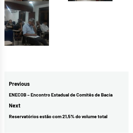
Navegação
Previous
de
ENECOB – Encontro Estadual de Comitês de Bacia
Previous
Post
post:
Next
Reservatórios estão com 21,5% do volume total
Next
post: